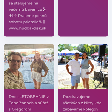
sa štelujeme na
večernú bavenicu🕺
🔊🎶 Prajeme peknú
sobotu priatelia☕️🍦
www.hudba-disk.sk
Dnes LETOBRANIE v
Pozdravujeme
Topoľčanoch a súťaž
všetkých z Nitry kde
s Gregorom
zabávame kolegov