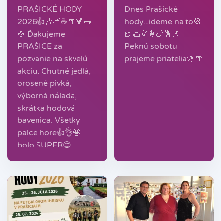
PRAŠICKÉ HODY
Dnes Prašické
2026👍🎶🍗☕️🍺🍹🌭
hody...ideme na to🎡
🍲 Ďakujeme
🍺🌮🌞🍦🍗🕺🎶
PRAŠICE za
Peknú sobotu
pozvanie na skvelú
prajeme priatelia🌞🍺
akciu. Chutné jedlá,
orosené pivká,
výborná nálada,
skrátka hodová
bavenica. Všetky
palce hore👍👌🤩
bolo SUPER😊