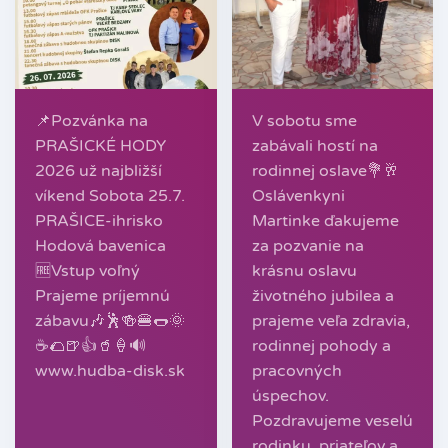
📌Pozvánka na
V sobotu sme
PRAŠICKÉ HODY
zabávali hostí na
2026 už najbližší
rodinnej oslave💐🥂
víkend Sobota 25.7.
Oslávenkyni
PRAŠICE-ihrisko
Martinke ďakujeme
Hodová bavenica
za pozvanie na
🆓️Vstup voľný
krásnu oslavu
Prajeme príjemnú
životného jubilea a
zábavu🎶🕺🍻🍔🌭🌞
prajeme veľa zdravia,
☕️🌮🍺👍🥤🍦🔊
rodinnej pohody a
www.hudba-disk.sk
pracovných
úspechov.
Pozdravujeme veselú
rodinku, priateľov a