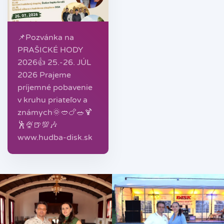
📌Pozvánka na
PRAŠICKÉ HODY
2026👍 25.-26. JÚL
2026 Prajeme
príjemné pobavenie
v kruhu priateľov a
známych🌞🥙🍗🥗🍹
🕺🍨🍺💯🎶
www.hudba-disk.sk