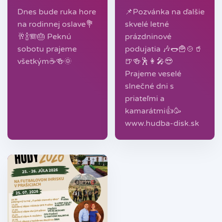
📌Pozvánka na ďalšie
Dnes bude ruka hore
skvelé letné
na rodinnej oslave💐
prázdninové
🥂🍾🪗🎂 Peknú
podujatia 🎶🌭🍟🍲🥤
sobotu prajeme
🍺🍻🕺👩‍🎤😎
všetkým☕️🍻🌞
Prajeme veselé
slnečné dni s
priateľmi a
kamarátmi👍🥳
www.hudba-disk.sk