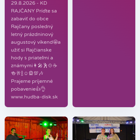
29.8.2026 - KD
RAJČANY Príďte sa
zabaviť do obce
Rajčany posledný
letný prázdninový
augustový víkend🤩a
užiť si Rajčianske
hody s priateľmi a
známymi👩‍🎤🕺🍲☕️
🍻🥂🍾☺🎡💯🎶
Prajeme príjemné
pobavenie👍👌
www.hudba-disk.sk