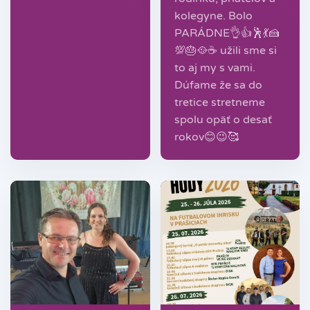
kolegyne. Bolo
PARÁDNE👌👍🕺💃🍰
💯🎂🥘☕️ užili sme si
to aj my s vami.
Dúfame že sa do
tretice stretneme
spolu opäť o desať
rokov😊😉🥰