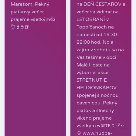
Marešom. Pekný
na DEŇ CESTÁROV a
piatkový večer
večer sa vidíme na
prajeme všetkým👍
LETOBRANÍ v
👌🍦☕️🍺
Topoľčanoch na
námestí od 19:30-
22:00 hod. No a
zajtra v sobotu sa na
Vás tešíme v obci
Malé Hoste na
výbornej akcii
STRETNUTIE
HELIGONKÁROV
spojenej s nočnou
bavenicou. Pekný
piatok a slnečný
víkend prajeme
všetkým🎶🪗🍺🥤🍗🥗
🍲 www.hudba-