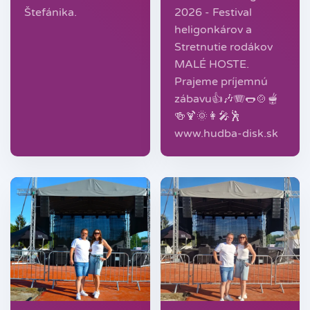
Štefánika.
2026 - Festival
heligonkárov a
Stretnutie rodákov
MALÉ HOSTE.
Prajeme príjemnú
zábavu👍🎶🪗🌭🍲🫕
🍻🍹🌞👩‍🎤🕺
www.hudba-disk.sk