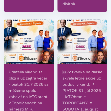
disk.sk
Priatelia víkend sa
🆕️Pozvánka na ďalšie
blíži a už zajtra večer
skvelé letné akcie už
- piatok 31.7.2026 sa
budúci víkend: 📌
môžeme spolu
PIATOK 31. júl 2026
zabaviť na leTObraní
- leTObranie
v Topoľčanoch na
TOPOĽČANY 📌
námestí M.R.
SOBOTA 1. august