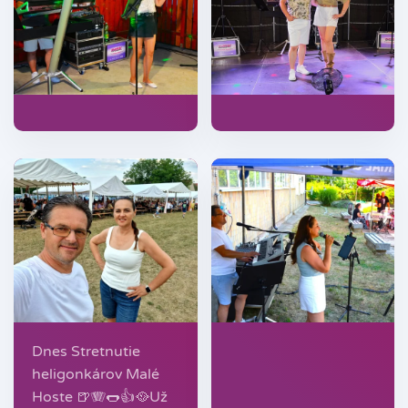
Dnes Stretnutie
heligonkárov Malé
Hoste 🍺🪗🌭👍🥘Už