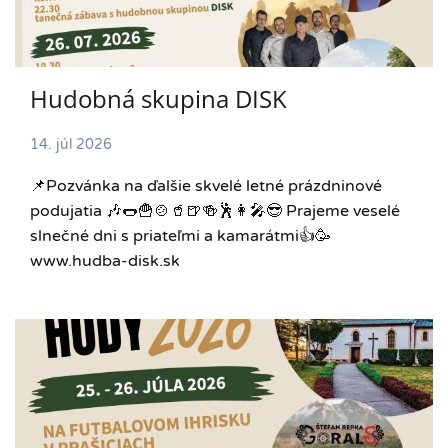
Hudobná skupina DISK
14. júl 2026
📌Pozvánka na ďalšie skvelé letné prázdninové
podujatia 🎶🌭🍟🍲🥤🍺🍻🕺👩‍🎤😎 Prajeme veselé
slnečné dni s priateľmi a kamarátmi👍🥳
www.hudba-disk.sk