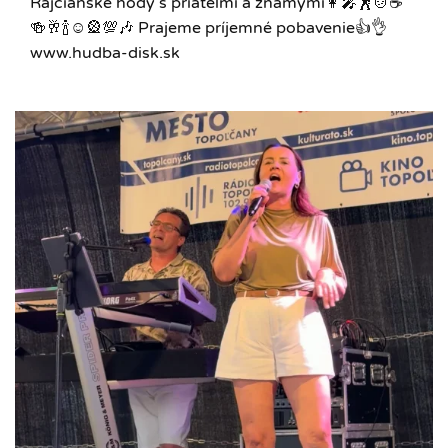
Rajčianske hody s priateľmi a známymi👩‍🎤🕺🍲☕️
🍻🥂🍾☺🎡💯🎶 Prajeme príjemné pobavenie👍👌
www.hudba-disk.sk