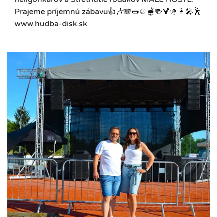
Prajeme príjemnú zábavu👍🎶🪗🌭🍲🫕🍻🍹🌞👩‍🎤🕺
www.hudba-disk.sk