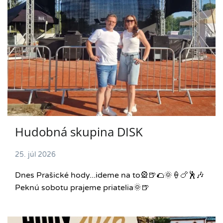
Hudobná skupina DISK
25. júl 2026
Dnes Prašické hody...ideme na to🎡🍺🌮🌞🍦🍗🕺🎶
Peknú sobotu prajeme priatelia🌞🍺