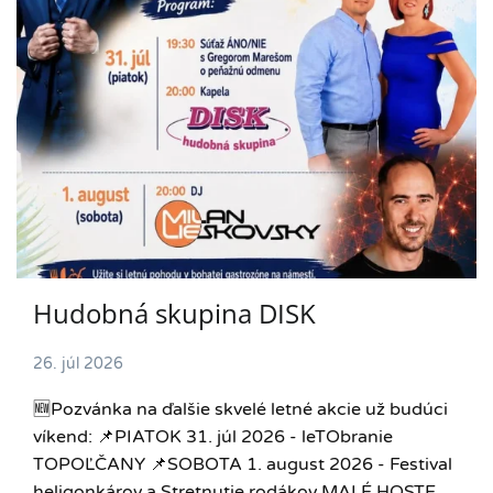
Hudobná skupina DISK
26. júl 2026
🆕️Pozvánka na ďalšie skvelé letné akcie už budúci
víkend: 📌PIATOK 31. júl 2026 - leTObranie
TOPOĽČANY 📌SOBOTA 1. august 2026 - Festival
heligonkárov a Stretnutie rodákov MALÉ HOSTE.