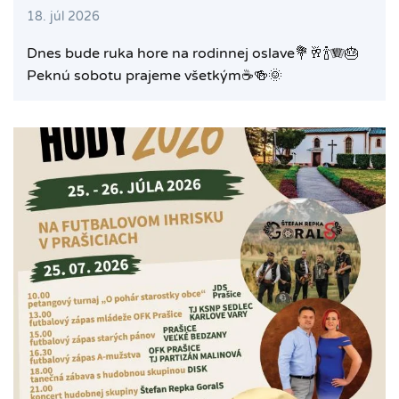
18. júl 2026
Dnes bude ruka hore na rodinnej oslave💐🥂🍾🪗🎂
Peknú sobotu prajeme všetkým☕️🍻🌞