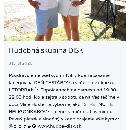
Hudobná skupina DISK
31. júl 2026
Pozdravujeme všetkých z Nitry kde zabávame
kolegov na DEŇ CESTÁROV a večer sa vidíme na
LETOBRANÍ v Topoľčanoch na námestí od 19:30-
22:00 hod. No a zajtra v sobotu sa na Vás tešíme v
obci Malé Hoste na výbornej akcii STRETNUTIE
HELIGONKÁROV spojenej s nočnou bavenicou.
Pekný piatok a slnečný víkend prajeme všetkým🎶
🪗🍺🥤🍗🥗🍲 www.hudba-disk.sk