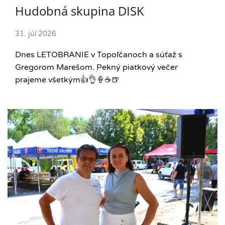
Hudobná skupina DISK
31. júl 2026
Dnes LETOBRANIE v Topoľčanoch a súťaž s
Gregorom Marešom. Pekný piatkový večer
prajeme všetkým👍👌🍦☕️🍺