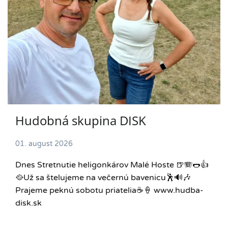
Hudobná skupina DISK
01. august 2026
Dnes Stretnutie heligonkárov Malé Hoste 🍺🪗🌭👍
🥘Už sa štelujeme na večernú bavenicu🕺🔊🎶
Prajeme peknú sobotu priatelia☕️🍦 www.hudba-
disk.sk