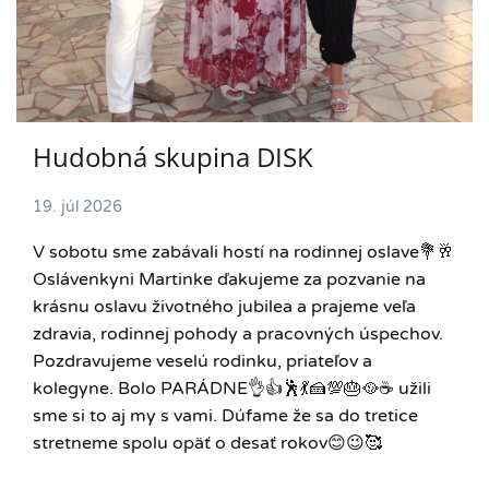
Hudobná skupina DISK
19. júl 2026
V sobotu sme zabávali hostí na rodinnej oslave💐🥂
Oslávenkyni Martinke ďakujeme za pozvanie na
krásnu oslavu životného jubilea a prajeme veľa
zdravia, rodinnej pohody a pracovných úspechov.
Pozdravujeme veselú rodinku, priateľov a
kolegyne. Bolo PARÁDNE👌👍🕺💃🍰💯🎂🥘☕️ užili
sme si to aj my s vami. Dúfame že sa do tretice
stretneme spolu opäť o desať rokov😊😉🥰