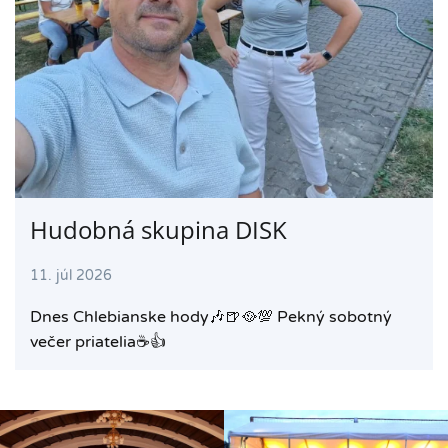
Hudobná skupina DISK
11. júl 2026
Dnes Chlebianske hody🎶🍺🥘💯 Pekný sobotný
večer priatelia☕️👍