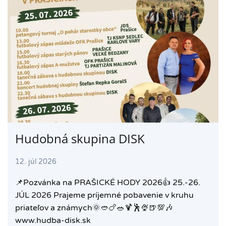
Hudobná skupina DISK
12. júl 2026
📌Pozvánka na PRAŠICKÉ HODY 2026👍 25.-26.
JÚL 2026 Prajeme príjemné pobavenie v kruhu
priateľov a známych🌞🥙🍗🥗🍹🕺🍨🍺💯🎶
www.hudba-disk.sk