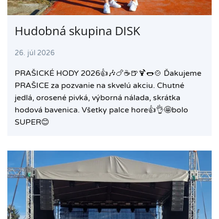
Hudobná skupina DISK
26. júl 2026
PRAŠICKÉ HODY 2026👍🎶🍗☕️🍺🍹🌭🍲 Ďakujeme
PRAŠICE za pozvanie na skvelú akciu. Chutné
jedlá, orosené pivká, výborná nálada, skrátka
hodová bavenica. Všetky palce hore👍👌🤩bolo
SUPER😊