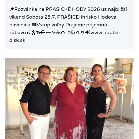
📌Pozvánka na PRAŠICKÉ HODY 2026 už najbližší
víkend Sobota 25.7. PRAŠICE-ihrisko Hodová
bavenica 🆓️Vstup voľný Prajeme príjemnú
zábavu🎶🕺🍻🍔🌭🌞☕️🌮🍺👍🥤🍦🔊www.hudba-
disk.sk