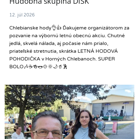
Hudobná skupina DISK
12. júl 2026
Chlebianske hody👌👍 Ďakujeme organizátorom za
pozvanie na výbornú letnú obecnú akciu. Chutné
jedlá, skvelá nálada, aj počasie nám prialo,
priateľské stretnutia, skrátka LETNÁ HODOVÁ
POHODIČKA v Horných Chlebanoch. SUPER
BOLO🎶☕️🍻🌭🍲🌞🌙🥤🕺