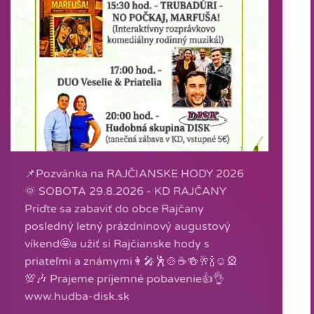
📌Pozvánka na RAJČIANSKE HODY 2026
🌞 SOBOTA 29.8.2026 - KD RAJČANY
Príďte sa zabaviť do obce Rajčany
posledný letný prázdninový augustový
víkend🤩a užiť si Rajčianske hody s
priateľmi a známymi👩‍🎤🕺🍲☕️🍻🥂🍾☺🎡
💯🎶 Prajeme príjemné pobavenie👍👌
www.hudba-disk.sk